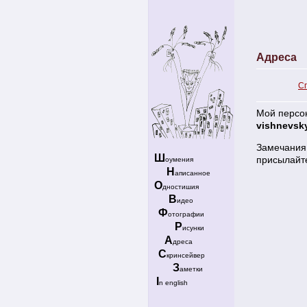
Адреса
С
Мой персо
vishnevsk
Замечания 
Ш
присылайт
оумения
Н
аписанное
О
дностишия
В
идео
Ф
отографии
Р
исунки
А
дреса
С
кринсейвер
З
аметки
I
n english