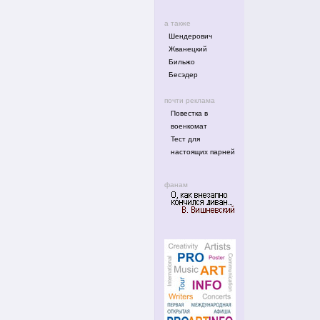
а также
Шендерович
Жванецкий
Бильжо
Бесэдер
почти реклама
Повестка в
военкомат
Тест для
настоящих парней
фанам