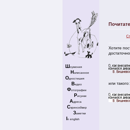
Почитат
С
Хотите пос
достаточно 
Ш
оумения
Н
аписанное
О
дностишия
или такого:
В
идео
Ф
отографии
Р
исунки
А
дреса
С
кринсейвер
З
аметки
I
n english