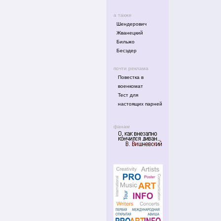
а также
Шендерович
Жванецкий
Бильжо
Бесэдер
почти реклама
Повестка в
военкомат
Тест для
настоящих парней
фанам