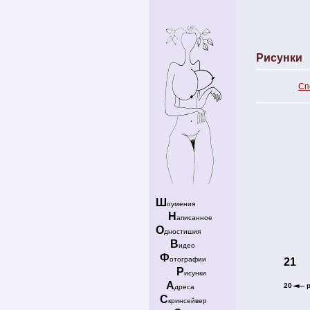
Рисунки
Сп
Ш
оумения
Н
аписанное
О
дностишия
В
идео
Ф
отографии
21
Р
исунки
А
20
дреса
С
кринсейвер