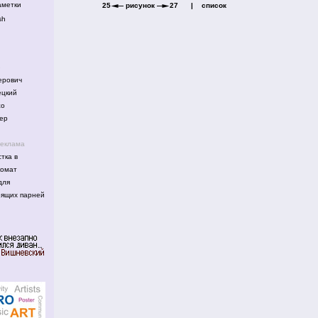
аметки
25
рисунок
27
|
список
sh
е
рович
цкий
жо
ер
реклама
тка в
комат
для
оящих парней