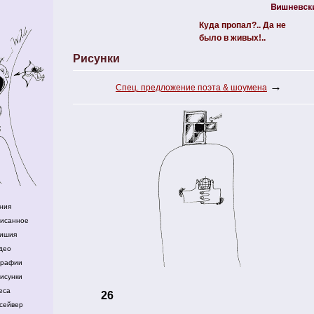
Куда пропал?.. Да не
было в живых!..
Рисунки
→
Спец. предложение поэта & шоумена
ния
писанное
ишия
део
графии
исунки
еса
26
сейвер