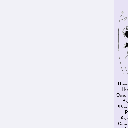
Ш
оуме
Н
а
О
дност
В
и
Ф
ото
Р
А
др
С
крин