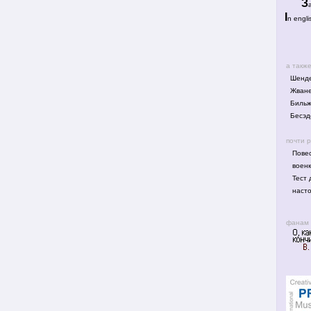
З
I
n engli
а такж
Шенде
Жване
Биль
Бесэд
почти 
Повес
воен
Тест 
наст
фанам