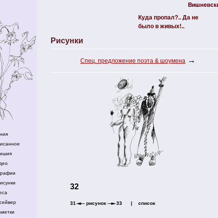
Куда пропал?.. Да не
было в живых!..
Рисунки
→
Спец. предложение поэта & шоумена
ния
писанное
ишия
део
графии
исунки
32
еса
сейвер
31
рисунок
33
|
список
аметки