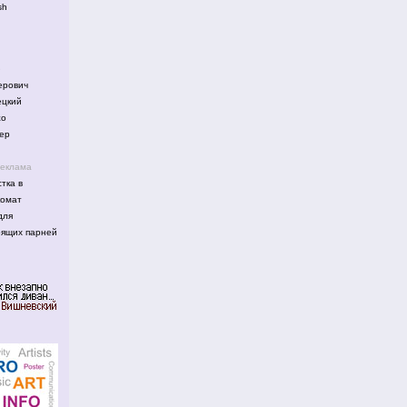
sh
е
рович
цкий
жо
ер
реклама
тка в
комат
для
оящих парней