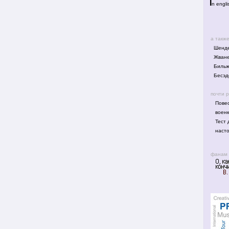
I
n engli
а такж
Шенде
Жване
Биль
Бесэд
почти 
Повес
воен
Тест 
наст
фанам