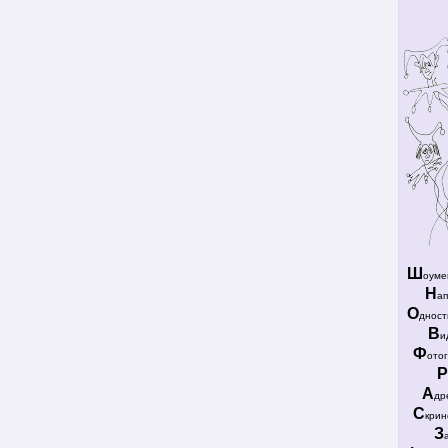
Ш
оуме
Н
а
О
дност
В
и
Ф
ото
Р
А
др
С
крин
З