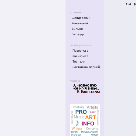
5
р
а также
Шендерович
Жванецкий
Бильжо
Бесэдер
почти реклама
Повестка в
военкомат
Тест для
настоящих парней
фанам