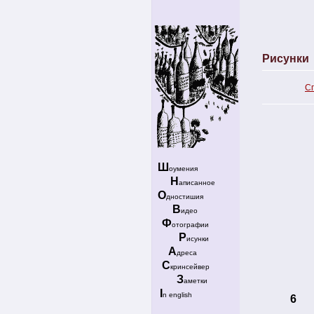
Рисунки
С
Ш
оумения
Н
аписанное
О
дностишия
В
идео
Ф
отографии
Р
исунки
А
дреса
С
кринсейвер
З
аметки
I
n english
6