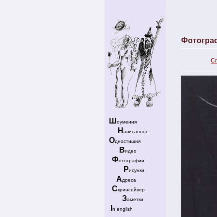
Фотогра
С
Ш
оумения
Н
аписанное
О
дностишия
В
идео
Ф
отографии
Р
исунки
А
дреса
С
кринсейвер
З
аметки
I
n english