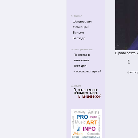
а также
Шендерович
Жванецкий
Бильжо
Бесэдер
почти реклама
В роли поэта-
Повестка в
военкомат
1
Тест для
настоящих парней
фотог
фанам