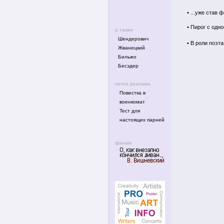
•
...уже став 
•
Пирог с одн
а также
Шендерович
•
В роли поэта
Жванецкий
Бильжо
Бесэдер
почти реклама
Повестка в
военкомат
Тест для
настоящих парней
фанам