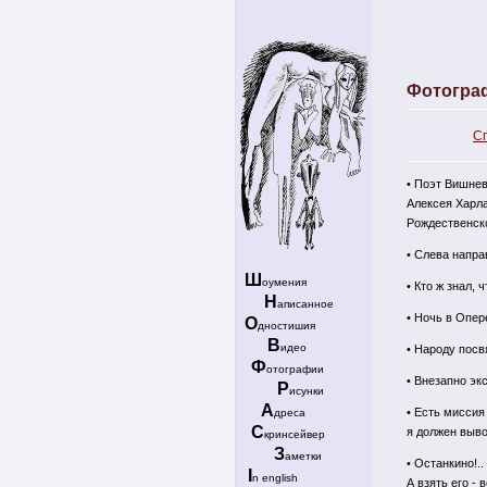
Фотогра
С
•
Поэт Вишнев
Алексея Харла
Рождественск
•
Слева напра
Ш
оумения
•
Кто ж знал, 
Н
аписанное
•
Ночь в Опере
О
дностишия
В
идео
•
Народу посв
Ф
отографии
•
Внезапно экс
Р
исунки
А
•
Есть миссия
дреса
С
я должен выво
кринсейвер
З
аметки
•
Останкино!..
I
n english
А взять его - 