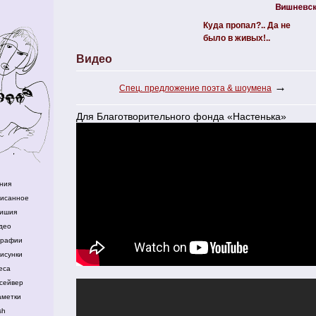
Куда пропал?.. Да не
было в живых!..
Видео
→
Спец. предложение поэта & шоумена
Для Благотворительного фонда «Настенька»
ния
писанное
ишия
део
графии
исунки
еса
сейвер
аметки
sh