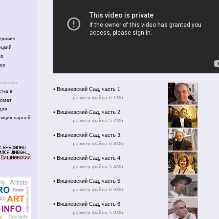
е
рович
цкий
жо
ер
реклама
•
Вишневский Сад, часть 1
тка в
размер файла 6.1Mb
комат
для
•
Вишневский Сад, часть 2
оящих парней
размер файла 5.7Mb
•
Вишневский Сад, часть 3
размер файла 6.8Mb
•
Вишневский Сад, часть 4
размер файла 5.4Mb
•
Вишневский Сад, часть 5
размер файла 6.6Mb
•
Вишневский Сад, часть 6
размер файла 5.0Mb