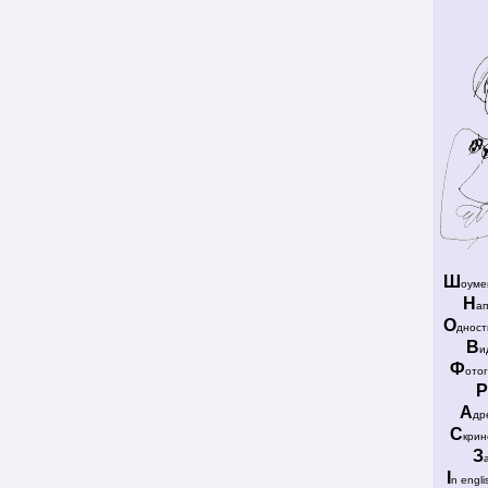
Ш
оуме
Н
а
О
дност
В
и
Ф
ото
Р
А
др
С
крин
З
I
n engli