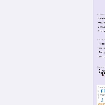
а такж
Шенде
Жване
Биль
Бесэд
почти 
Повес
воен
Тест 
наст
фанам