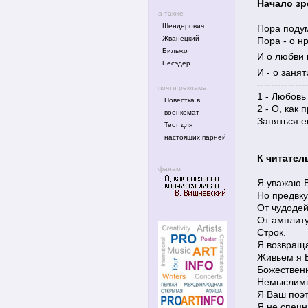
Начало зр
а также
Шендерович
Пора подум
Жванецкий
Пора - о н
Бильжо
И о любви 
Бесэдер
И - о заня
--------------
почти реклама
1 - Любовь
Повестка в
2 - О, как 
военкомат
Заняться е
Тест для
настоящих парней
К читател
фанам
Я уважаю В
Но предвк
От чудодей
От амплит
Строк.
Я возвраща
Живьем я В
Божественн
Немыслимый
Я Ваш поэт
Я не спецна