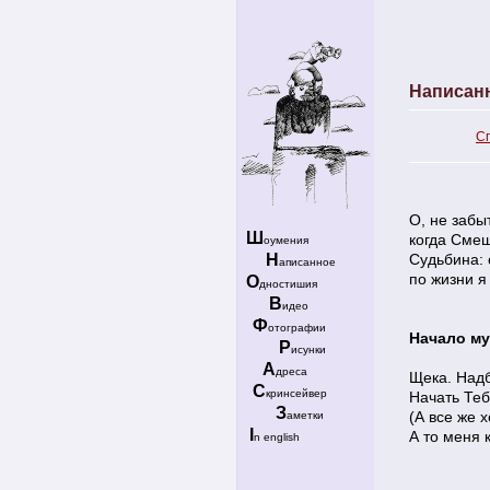
Написан
С
О, не забыт
Ш
когда Смеш
оумения
Н
Судьбина: 
аписанное
по жизни я
О
дностишия
В
идео
Ф
отографии
Начало м
Р
исунки
А
дреса
Щека. Надб
С
кринсейвер
Начать Теб
З
(А все же 
аметки
I
А то меня 
n english