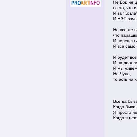
Не Бог, не 
всего, что 
И за "Козла
И НЭП заче
Но все же в
что парашю
И перспекти
И все само 
И будет все
И на дооллА
И мы живем
На Чудо,
то есть на 
Всегда быва
Когда бываю
Я просто н
Когда я нев