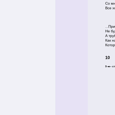
Со мн
Все х
...Пр
Не бу
А тру
Как н
Котор
10
9
с