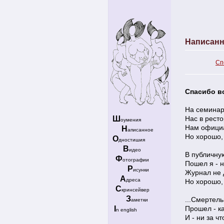
Написанн
Сп
Спасибо в
На семинар
Ш
Нас в рест
оумения
Нам официа
Н
аписанное
Но хорошо, 
О
дностишия
В
идео
В публичну
Ф
отографии
Пошел я - н
Р
исунки
Журнал не д
А
дреса
Но хорошо, 
С
кринсейвер
З
...Смертел
аметки
I
Прошел - ка
n english
И - ни за чт