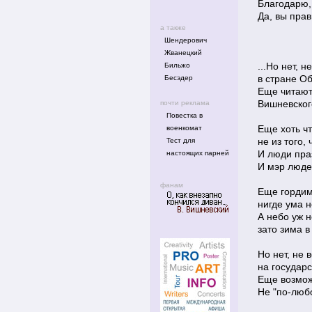
Благодарю, 
Да, вы прав
а также
Шендерович
Жванецкий
...Но нет, 
Бильжо
в стране Об
Бесэдер
Еще читают
Вишневског
почти реклама
Повестка в
Еще хоть чт
военкомат
не из того, 
Тест для
И люди праз
настоящих парней
И мэр люде
фанам
Еще гордим
нигде ума н
А небо уж 
зато зима в
Но нет, не 
на государс
Еще возмож
Не "по-любо