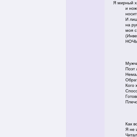
Я мирный х
и нож
носит
И лиш
на ру
моя с
(Инве
НОЧЬ
Мужчи
Поэт 
Немал
Обрат
Кого 
Спосо
Готов
Плечо
Как в
Я не 
Читал