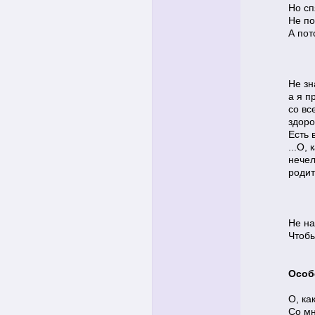
Но сп
Не по
А пот
He зн
а я п
со в
здоро
Есть 
...О,
нечел
родит
Не на
Чтобы
Особ
О, ка
Со мн