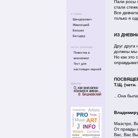
Пали росы 
стали стежк
Все девчат
а также
только я о
Шендерович
Жванецкий
Бильжо
ИЗ ДНЕВН
Бесэдер
Друг друга
почти реклама
должны мы 
Повестка в
Но как это 
военкомат
оправдыват
Тест для
настоящих парней
ПОСВЯЩЕ
фанам
Т.Щ. (четн. 
...Она была
Владимиру
Маэстро, Вы
От правды и
Вас, Вас Вы