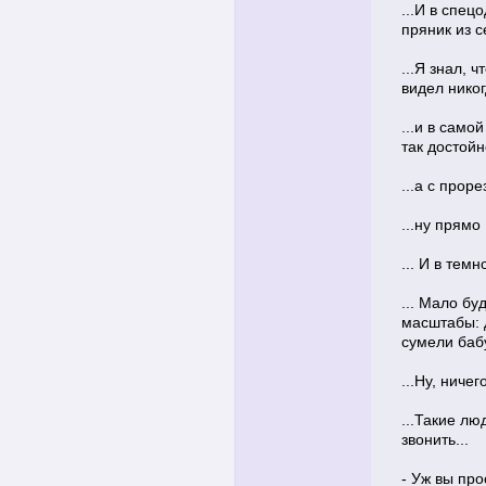
...И в спец
пряник из с
...Я знал, 
видел никог
...и в само
так достойн
...а с прор
...ну прямо
... И в тем
... Мало б
масштабы: 
сумели баб
...Ну, ничег
...Такие лю
звонить...
- Уж вы прос