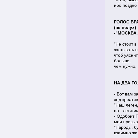
ибо поздно 
ГОЛОС В
(не вслух)
-"МОСКВА,
"Не стоит в
застывать н
чтоб уясни
больше,
чем нужно, 
НА ДВА Г
- Вот вам з
ход креати
"Наш леген
но - легити
- Одобрит 
мои призыв
"Народы, б
взаимно жив