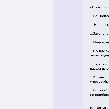
- И вы прост
...Но инопл
... Нет, так
...Зато тепе
...Мадам, н
...Я у них 
жилплощади
...То, что 
назвал дыро
...И лишь п
сквозь зубы.
...Но погиб
же погибают
ИЗ ЗАПИС