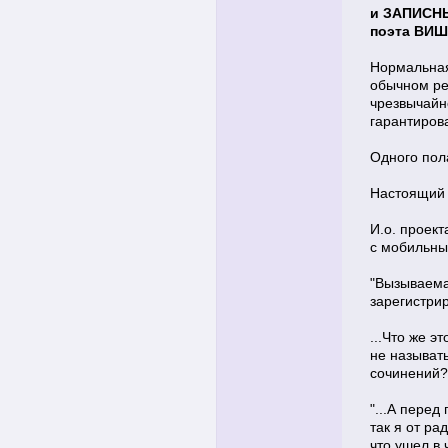
и ЗАПИСН
поэта ВИ
Нормальная
обычном ре
чрезвычайн
гарантиров
Одного пол
Настоящий 
И.о. проект
с мобильны
"Вызываема
зарегистрир
...Что же э
не называт
сочинений?
"...А перед
так я от ра
что ушел в