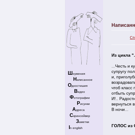
Написанн
Сп
Из цикла ".
...Честь и 
супругу по
Ш
оумения
и, приголу
Н
аписанное
возрадоват
О
дностишия
чтоб класс 
В
идео
отбыть супр
Ф
отографии
И!.. Радост
Р
вернуться в
исунки
А
В ночи...
дреса
С
кринсейвер
З
аметки
ГОЛОС из
I
n english