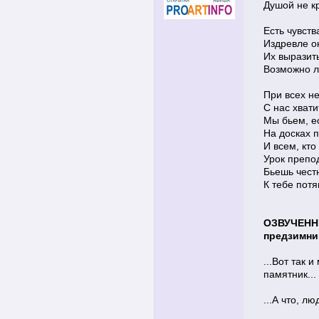
Душой не к
Есть чувств
Издревле он
Их выразит
Возможно л
При всех н
С нас хват
Мы бьем, е
На досках 
И всем, кто
Урок препо
Бьешь честн
К тебе потя
ОЗВУЧЕНН
предзимни
...Вот так 
памятник...
...А что, л