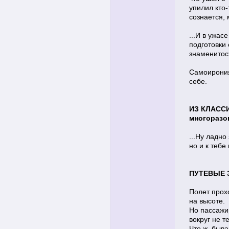
упилил кто-
сознается, 
...И в ужас
подготовки
знаменитост
Самоирония
себе.
ИЗ КЛАСС
многоразо
...Ну ладно
но и к тебе
ПУТЕВЫЕ 
Полет прох
на высоте.
Но пассаж
вокруг не те
Что ж, быва