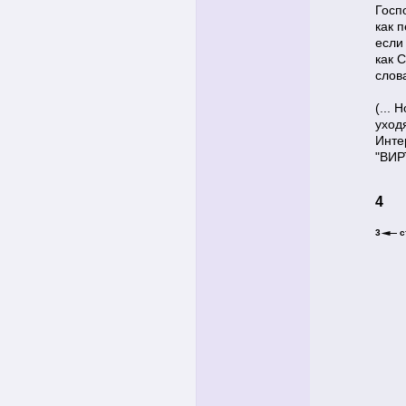
Госпо
как 
если 
как 
слов
(... 
уход
Инте
"ВИР
4
3
с