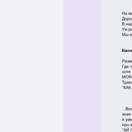
На в
Доро
В на
Уж р
Мы в
Басн
Разв
Где 
хотя 
МОРА
Трак
"КА
...В
зная
я уве
про 
"АЙ 