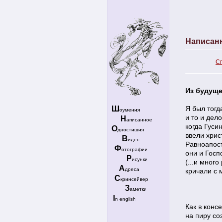
Написан
С
Из будущ
Ш
Я был тогд
оумения
и то и дело
Н
аписанное
когда Гуси
О
дностишия
ввели хрис
В
идео
Равноапос
Ф
отографии
они и Госп
Р
исунки
(...и мног
А
дреса
кричали с м
С
кринсейвер
З
аметки
I
n english
Как в конс
на пиру со