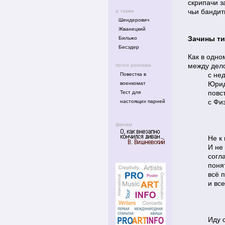
скрипачи з
чьи бандиты
а также
Шендерович
Жванецкий
Зачины т
Бильжо
Бесэдер
Как в одно
между дел
почти реклама
с не
Повестка в
Юрид
военкомат
повс
Тест для
с Фи
настоящих парней
фанам
Не к 
И не 
согл
понят
всё 
и все
Иду 