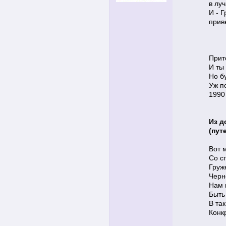
в лу
И - 
прив
Прит
И ты
Но б
Уж по
1990
Из д
(пут
Вот 
Со с
Груж
Черн
Нам 
Быть
В та
Конк