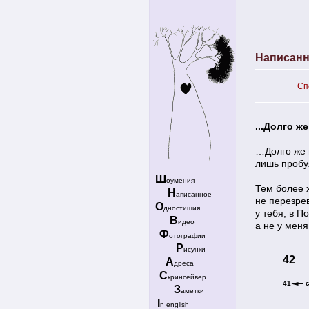
Написанн
Сп
...Долго ж
…Долго же 
лишь пробу
Ш
оумения
Тем более х
Н
аписанное
не перезрев
О
дностишия
у тебя, в П
В
идео
а не у мен
Ф
отографии
Р
исунки
42
А
дреса
С
кринсейвер
41
З
аметки
I
n english