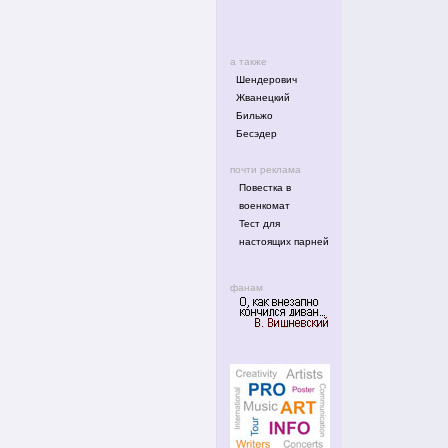
а также
Шендерович
Жванецкий
Бильжо
Бесэдер
почти реклама
Повестка в
военкомат
Тест для
настоящих парней
фанам