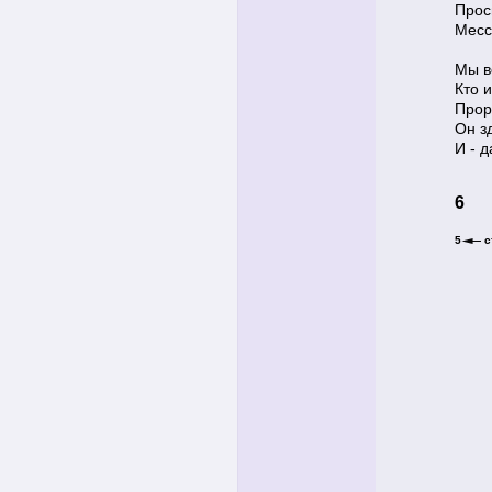
Прос
Месс
Мы в
Кто 
Прор
Он зд
И - д
6
5
с