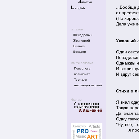
З
аметки
...Вообще 
I
n english
от префект
(Но хорошо
Дела уже в
а также
Шендерович
Ужасный 
Жванецкий
Бильжо
Один секс
Бесэдер
Повадился 
Однажды н
почти реклама
И вскрикнул
Повестка в
И вдруг се
военкомат
Тест для
настоящих парней
Стихи о 
фанам
Я знал одн
Такую нер
Да, знал т
Одну такую
"Ну, все, -
я пос