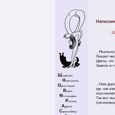
Написан
С
...Реальнос
Лишает жиз
Цветы, что 
Завяли от 
Ш
оумения
Н
аписанное
...Нам дор
О
дностишия
где, как из
В
идео
неустановл
Ф
отографии
Так вот, мы
Р
исунки
(неспровоц
А
дреса
С
кринсейвер