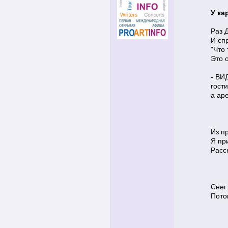
У ка
Раз 
И сп
"Что 
Это о
- ВИ
гости
а ар
Из п
Я при
Расс
Снег 
Потом